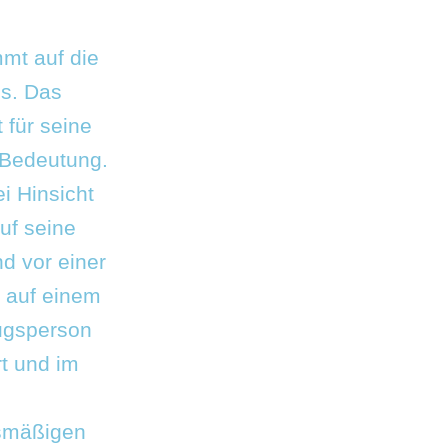
mmt auf die
es. Das
 für seine
 Bedeutung.
ei Hinsicht
uf seine
d vor einer
u auf einem
zugsperson
t und im
lsmäßigen