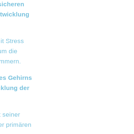
sicheren
ntwicklung
it Stress
um die
ümmern.
des Gehirns
klung der
t seiner
er primären