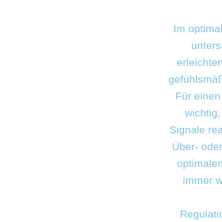
Im optimal
unters
erleichte
gefühlsmäß
Für einen 
wichtig
Signale re
Über- oder
optimalen
immer w
Regulati