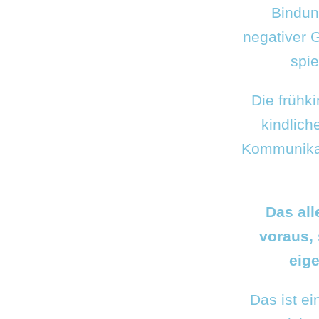
Bindung
negativer 
spie
Die frühki
kindlich
Kommunikat
Das all
voraus,
eig
Das ist ei