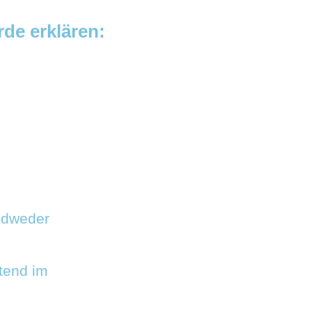
de erklären:
edweder
tend im