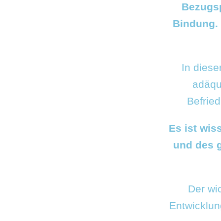
Bezugsp
Bindung.
In diese
adäqu
Befrie
Es ist wis
und des 
Der wic
Entwicklun