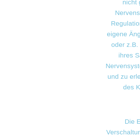
nicht 
Nervensy
Regulatio
eigene Äng
oder z.B.
ihres S
Nervensyst
und zu erl
des K
Die 
Verschaltu