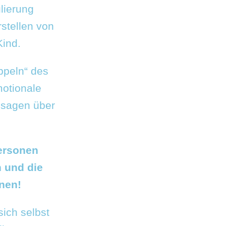
ulierung
stellen von
Kind.
oppeln“ des
motionale
usagen über
personen
 und die
nen!
sich selbst