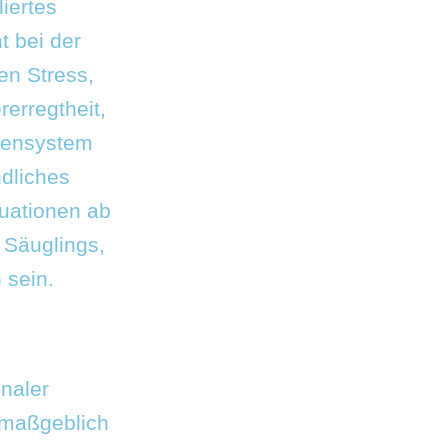
liertes
t bei der
en Stress,
erregtheit,
rvensystem
ndliches
uationen ab
 Säuglings,
 sein.
naler
 maßgeblich